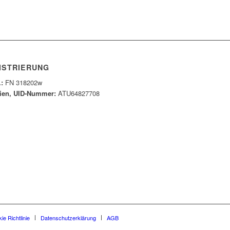
ISTRIERUNG
.:
FN 318202w
ien, UID-Nummer:
ATU64827708
ie Richtlinie
Datenschutzerklärung
AGB