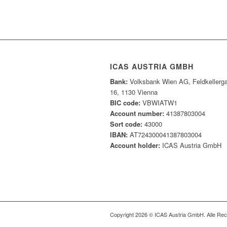
ICAS AUSTRIA GMBH
Bank:
Volksbank Wien AG, Feldkellerg
16, 1130 Vienna
BIC code:
VBWIATW1
Account number:
41387803004
Sort code:
43000
IBAN:
AT724300041387803004
Account holder:
ICAS Austria GmbH
Copyright 2026 © ICAS Austria GmbH. Alle Rec