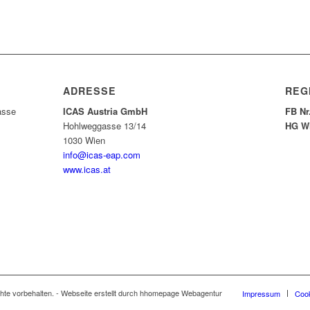
ADRESSE
REG
asse
ICAS Austria GmbH
FB Nr
Hohlweggasse 13/14
HG W
1030 Wien
info@icas-eap.com
www.icas.at
hte vorbehalten. - Webseite erstellt durch hhomepage Webagentur
Impressum
Cook