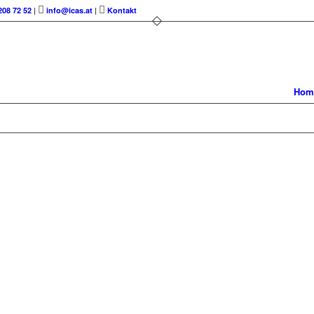
208 72 52
|
info@icas.at
|
Kontakt
Hom
ERATUNG
NST FÜR
N
 bei emotionalen
professionelle Hilfe
uf Leistung und
nsatz bleiben Sie
riert,