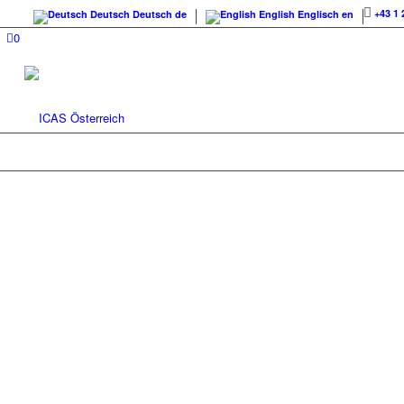
+43 1 
Deutsch
Deutsch
de
English
Englisch
en
0
EXTERNE
MITARBEITERB
EAP - DER
PERSÖNLICHE
BERATUNGSDIE
SIE UND IHRE
MITARBEITENDE
Unser Service befähigt Menschen, sich
und psychischen Belastungen frühzeitig 
zu suchen, um negative Auswirkungen a
Gesundheit zu verhindern. Mit diesem A
und Ihre Mitarbeitenden gesund, konzent