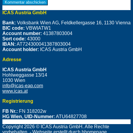
ICAS Austria GmbH
Bank:
Volksbank Wien AG, Feldkellergasse 16, 1130 Vienna
BIC code:
VBWIATW1
Account number:
41387803004
Sort code:
43000
IBAN:
AT724300041387803004
Account holder:
ICAS Austria GmbH
Adresse
ICAS Austria GmbH
Hohlweggasse 13/14
1030 Wien
info@icas-eap.com
www.icas.at
Registrierung
FB Nr.:
FN 318202w
HG Wien, UID-Nummer:
ATU64827708
Copyright 2026 © ICAS Austria GmbH. Alle Rechte
vorbehalten. - Webseite erstellt durch hhomepage