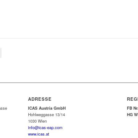
ADRESSE
REG
asse
ICAS Austria GmbH
FB Nr
Hohlweggasse 13/14
HG W
1030 Wien
info@icas-eap.com
www.icas.at