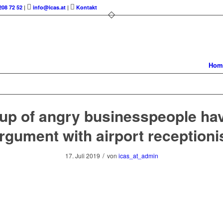
208 72 52
|
info@icas.at
|
Kontakt
Hom
up of angry businesspeople ha
rgument with airport receptioni
/
17. Juli 2019
von
icas_at_admin