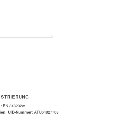
ISTRIERUNG
.:
FN 318202w
ien, UID-Nummer:
ATU64827708