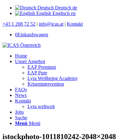
Deutsch
Deutsch
de
English
Englisch
en
+43 1 208 72 52
|
info@icas.at
|
Kontakt
0
Einkaufswagen
Home
Unser Angebot
EAP Premium
EAP Pure
Lyra Wellbeing Academy
Krisenintervention
FAQs
News
Kontakt
Lyra weltweit
Jobs
Suche
Menü
Menü
istockphoto-1011810242-2048×2048