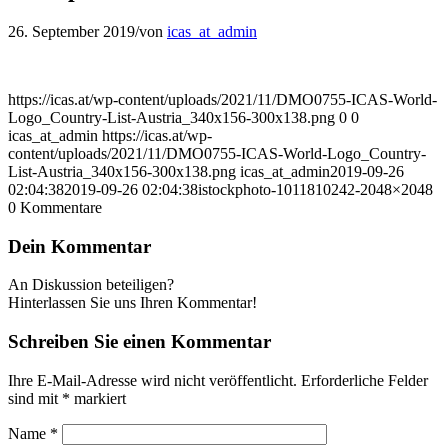
26. September 2019
/
von
icas_at_admin
https://icas.at/wp-content/uploads/2021/11/DMO0755-ICAS-World-
Logo_Country-List-Austria_340x156-300x138.png
0
0
icas_at_admin
https://icas.at/wp-
content/uploads/2021/11/DMO0755-ICAS-World-Logo_Country-
List-Austria_340x156-300x138.png
icas_at_admin
2019-09-26
02:04:38
2019-09-26 02:04:38
istockphoto-1011810242-2048×2048
0
Kommentare
Dein Kommentar
An Diskussion beteiligen?
Hinterlassen Sie uns Ihren Kommentar!
Schreiben Sie einen Kommentar
Ihre E-Mail-Adresse wird nicht veröffentlicht.
Erforderliche Felder
sind mit
*
markiert
Name
*