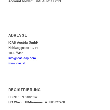
Account holder:
ICAS Austria GmbH
ADRESSE
ICAS Austria GmbH
Hohlweggasse 13/14
1030 Wien
info@icas-eap.com
www.icas.at
REGISTRIERUNG
FB Nr.:
FN 318202w
HG Wien, UID-Nummer:
ATU64827708