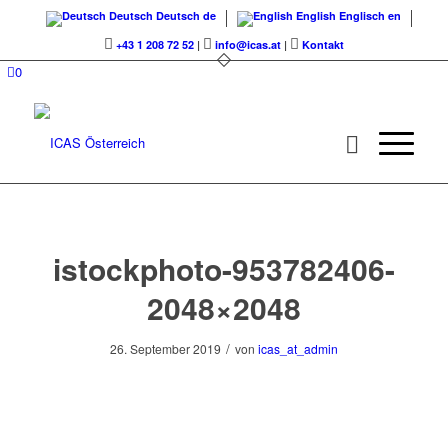
Deutsch
Deutsch
de
English
Englisch
en
+43 1 208 72 52
|
info@icas.at
|
Kontakt
0
istockphoto-953782406-
2048×2048
/
26. September 2019
von
icas_at_admin