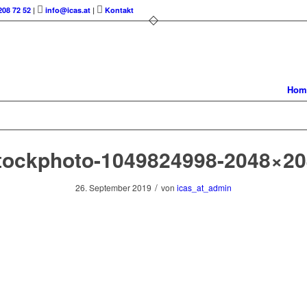
208 72 52
|
info@icas.at
|
Kontakt
Hom
tockphoto-1049824998-2048×2
/
26. September 2019
von
icas_at_admin