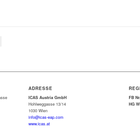
ADRESSE
REG
asse
ICAS Austria GmbH
FB Nr
Hohlweggasse 13/14
HG W
1030 Wien
info@icas-eap.com
www.icas.at