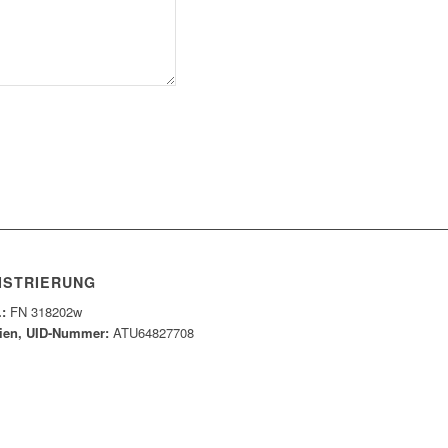
ISTRIERUNG
.:
FN 318202w
ien, UID-Nummer:
ATU64827708