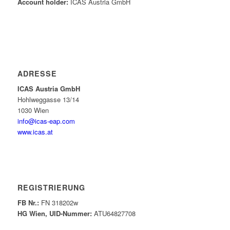
Account holder:
ICAS Austria GmbH
ADRESSE
ICAS Austria GmbH
Hohlweggasse 13/14
1030 Wien
info@icas-eap.com
www.icas.at
REGISTRIERUNG
FB Nr.:
FN 318202w
HG Wien, UID-Nummer:
ATU64827708