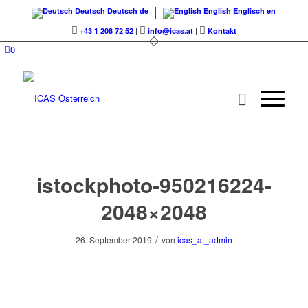
Deutsch
Deutsch
de
English
Englisch
en
+43 1 208 72 52
|
info@icas.at
|
Kontakt
0
istockphoto-950216224-
2048×2048
/
26. September 2019
von
icas_at_admin