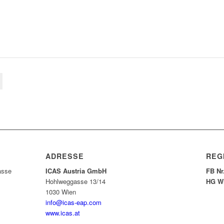
ADRESSE
REG
asse
ICAS Austria GmbH
FB Nr
Hohlweggasse 13/14
HG W
1030 Wien
info@icas-eap.com
www.icas.at