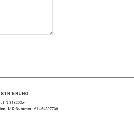
ISTRIERUNG
.:
FN 318202w
ien, UID-Nummer:
ATU64827708