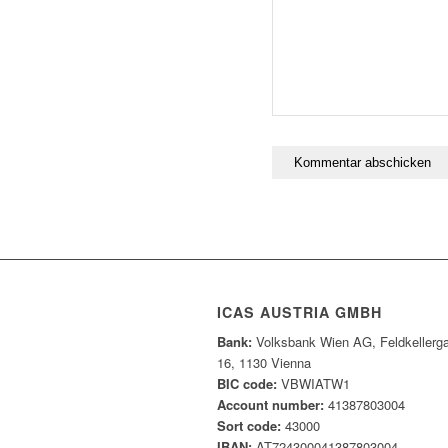
ICAS AUSTRIA GMBH
Bank:
Volksbank Wien AG, Feldkellerg
16, 1130 Vienna
BIC code:
VBWIATW1
Account number:
41387803004
Sort code:
43000
IBAN:
AT724300041387803004