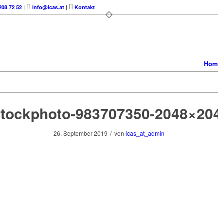
208 72 52
|
info@icas.at
|
Kontakt
Hom
stockphoto-983707350-2048×20
/
26. September 2019
von
icas_at_admin