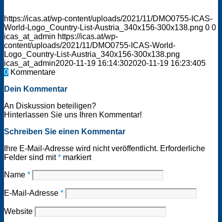
https://icas.at/wp-content/uploads/2021/11/DMO0755-ICAS-
World-Logo_Country-List-Austria_340x156-300x138.png
0
0
icas_at_admin
https://icas.at/wp-
content/uploads/2021/11/DMO0755-ICAS-World-
Logo_Country-List-Austria_340x156-300x138.png
icas_at_admin
2020-11-19 16:14:30
2020-11-19 16:23:40
5
0
Kommentare
Dein Kommentar
An Diskussion beteiligen?
Hinterlassen Sie uns Ihren Kommentar!
Schreiben Sie einen Kommentar
Ihre E-Mail-Adresse wird nicht veröffentlicht.
Erforderliche
Felder sind mit
*
markiert
Name
*
E-Mail-Adresse
*
Website