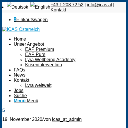
+43 1 208 72 52
|
info@icas.at
|
Kontakt
0
Einkaufswagen
Home
Unser Angebot
EAP Premium
EAP Pure
Lyra Wellbeing Academy
Krisenintervention
FAQs
News
Kontakt
Lyra weltweit
Jobs
Suche
Menü
Menü
5
19. November 2020
/
von
icas_at_admin