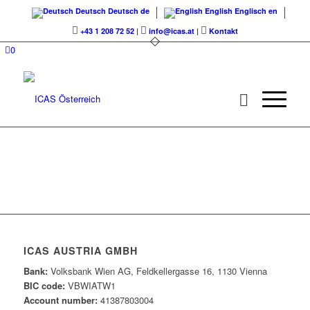
Deutsch
Deutsch
de
English
Englisch
en
+43 1 208 72 52
|
info@icas.at
|
Kontakt
0
ICAS AUSTRIA GMBH
Bank:
Volksbank Wien AG, Feldkellergasse 16, 1130 Vienna
BIC code:
VBWIATW1
Account number:
41387803004