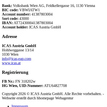
Bank:
Volksbank Wien AG, Feldkellergasse 16, 1130 Vienna
BIC code:
VBWIATW1
Account number:
41387803004
Sort code:
43000
IBAN:
AT724300041387803004
Account holder:
ICAS Austria GmbH
Adresse
ICAS Austria GmbH
Hohlweggasse 13/14
1030 Wien
info@icas-eap.com
www.icas.at
Registrierung
FB Nr.:
FN 318202w
HG Wien, UID-Nummer:
ATU64827708
Copyright 2026 © ICAS Austria GmbH. Alle Rechte vorbehalten. -
Webseite erstellt durch hhomepage Webagentur
Impressum