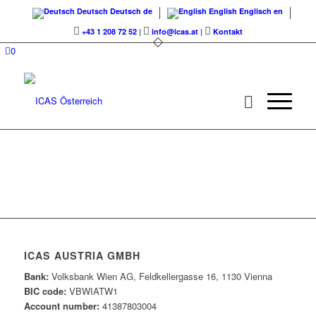
Deutsch
Deutsch
de
English
Englisch
en
+43 1 208 72 52
|
info@icas.at
|
Kontakt
0
ICAS AUSTRIA GMBH
Bank:
Volksbank Wien AG, Feldkellergasse 16, 1130 Vienna
BIC code:
VBWIATW1
Account number:
41387803004